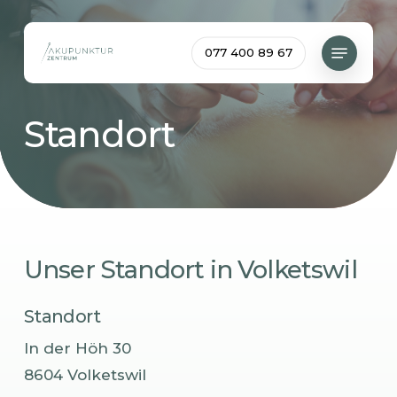
Skip
to
Menu
077 400 89 67
main
content
Standort
Unser
Standort
in
Volketswil
Standort
In der Höh 30
8604 Volketswil