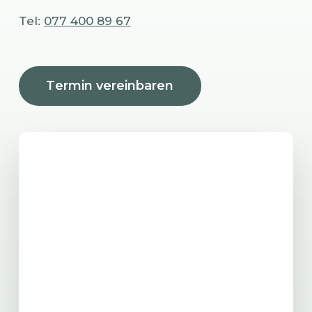
Tel:
077 400 89 67
T
e
r
m
i
n
v
e
r
e
i
n
b
a
r
e
n